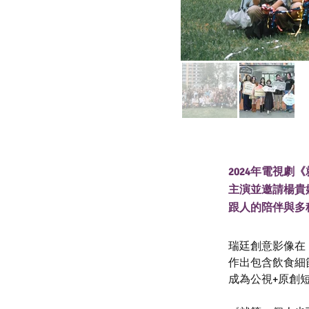
2024年電視
主演並邀請楊貴
跟人的陪伴與多
瑞廷創意影像在
作出包含飲食細節
成為公視+原創