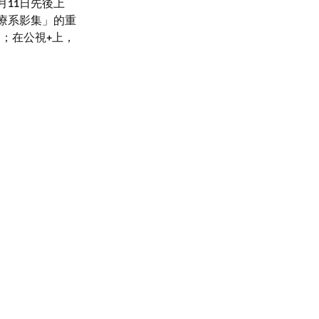
月11日先後上
療系影集」的重
月；在公視+上，