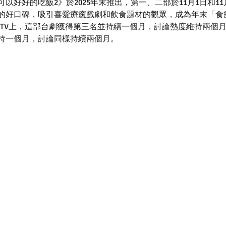
以好好的吃飯2》於2025年末推出，第一、二部於11月1日和11
的好口碑，吸引喜愛療癒戲劇和飲食題材的觀眾，成為年末「食
E TV上，這部台劇獲得第三名並持續一個月，討論熱度維持兩個
持一個月，討論同樣持續兩個月。