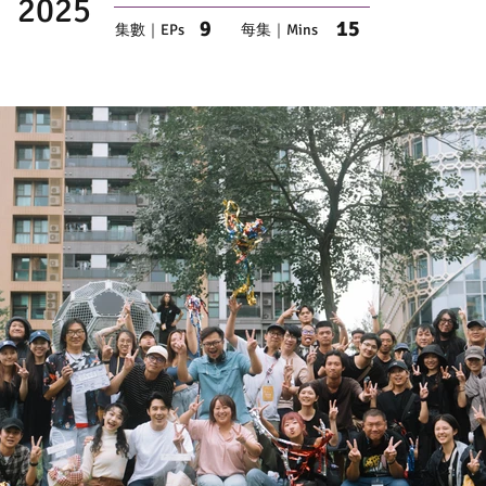
2025
9
15
集數｜EPs
每集｜Mins