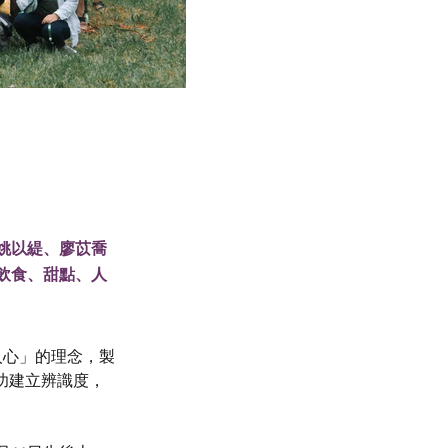
、姚以緹、廖苡喬
飲食、甜點、人
人心」的理念，製
成功建立辨識度，