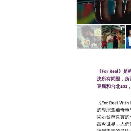
《For Rea
決所有問題，所
豆腐和台北10
《For Real 
的導演查迪奇執導
揭示台灣真實的
當今世界，人們