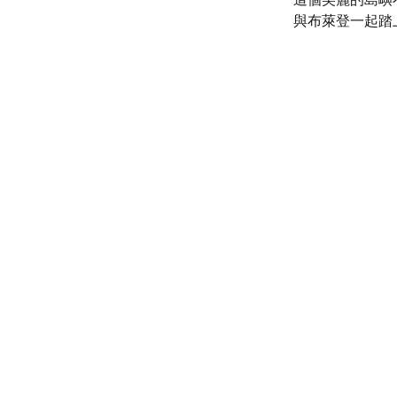
這個美麗的島嶼
與布萊登一起踏