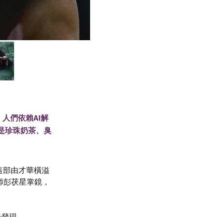
，人們依賴AI解
是珍珠奶茶、臭
節目！這部由才華橫溢
影師彭茯星掌鏡，
。