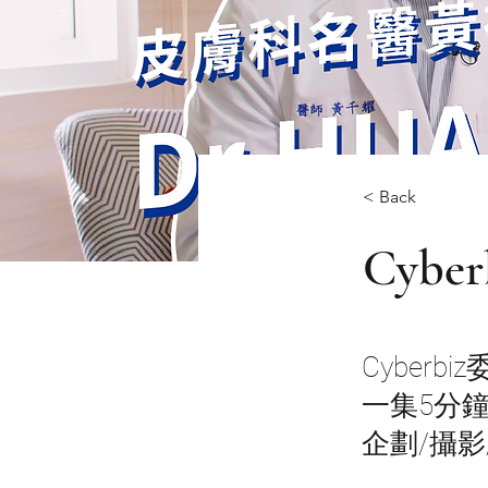
< Back
Cyb
Cyberb
一集5分鐘
企劃/攝影