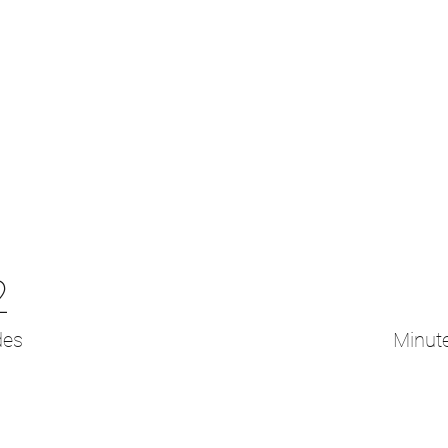
2
des
Minut