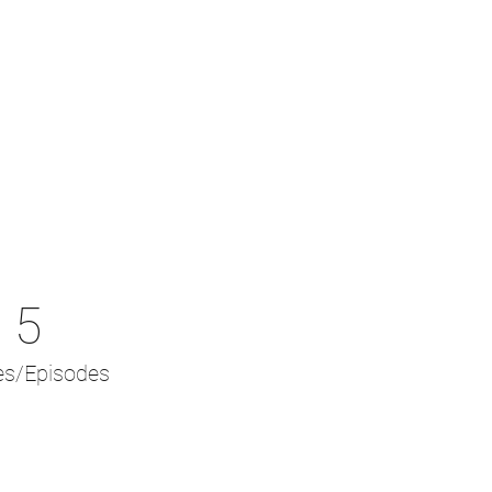
5
es/Episodes