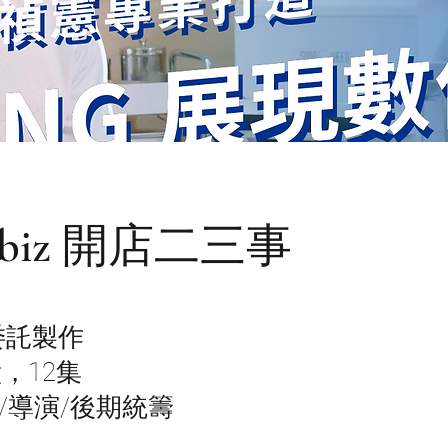
erbiz 開店二三事
iz委託製作
，12集
/導演/後期統籌